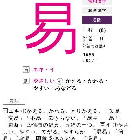
易
画数：(8)
部首：
部首内画数4
1655
3057
エキ・イ
やさ
しい
か
える
・か
わる
・
やす
い
・あなど
る
エキ
①かえる。かわる。とりかえる。「改易」
「交易」「不易」 ②うらない。「易学」「易占」
「易断」 ③儒教の経典。五経の一つ。
イ
①やさ
しい。やすい。てがる。やすらか。「易易」「簡
易」「容易」
難 ②あなどる。「慢易」