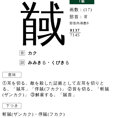
馘
画数：(17)
部首：
部首内画数8
8137
7145
カク
みみき
る
・くびき
る
①耳を切る。敵を殺した証拠として左耳を切りと
る。「馘耳」「俘馘(フカク)」 ②首を切る。「斬馘
(ザンカク)」 ③解雇する。「馘首」
斬馘(ザンカク)・俘馘(フカク)