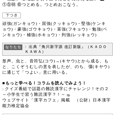
①⑤弱 ⑥つとめる。つとめおこなう。
頑強(ガンキョウ)・屈強(クッキョウ)・堅強(ケンキ
ョウ)・豪強(ゴウキョウ)・富強(フキョウ)・勉強(ベ
ンキョウ)・補強(ホキョウ)・列強(レッキョウ)
出典『角川新字源 改訂新版』（ＫＡＤＯ
ＫＡＷＡ）
形声。虫と、音符弘(コウ)→(キヤウ)とから成る。も
と、こくぞうむしの意を表したが、のち、彊(キヤウ)
に通じて「つよい」意に用いる。
■もっと学べる！コラムを読んでみよう！
クイズ番組で話題の難読漢字にチャレンジ！その２
～小学生で習う難読漢字？！～
ウェブサイト「漢字カフェ」掲載 （公財）日本漢字
能力検定協会