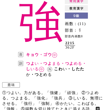
強
画数：(11)
部首：
部首内画数8
2215
362F
キョウ・ゴウ
つよ
い
・つよ
まる
・つよ
める
・
し
いる
こわ
い
・したた
か
・つと
める
①つよい。力がある。「強健」「頑強」 ②つよめ
る。つよまる。「強化」「強兵」 ③しいる。無理に
させる。「強行」「強制」 ④かたい。こわばる。
「強飯」 ⑤端数を切り捨てたときに添える語。