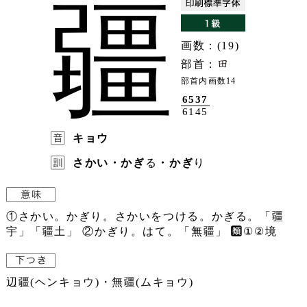
疆
画数：(19)
部首：
部首内画数14
6537
6145
キョウ
さかい・かぎ
る
・かぎ
り
①さかい。かぎり。さかいをつける。かぎる。「疆
宇」「疆土」 ②かぎり。はて。「無疆」
①②境
辺疆(ヘンキョウ)・無疆(ムキョウ)