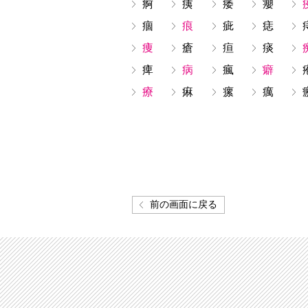
痾
痍
痿
癭
痼
痕
疵
痣
痩
瘡
疸
痰
痺
病
瘋
癖
療
痳
瘰
癘
前の画面に戻る