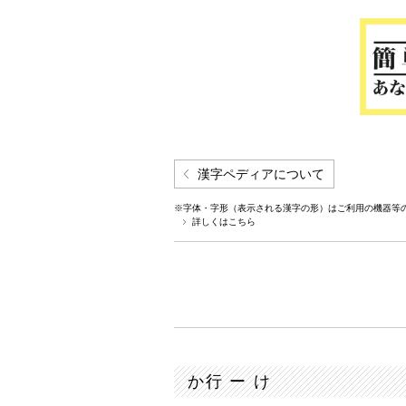
漢字ペディアについて
※字体・字形（表示される漢字の形）はご利用の機器等
詳しくはこちら
か行 ー け