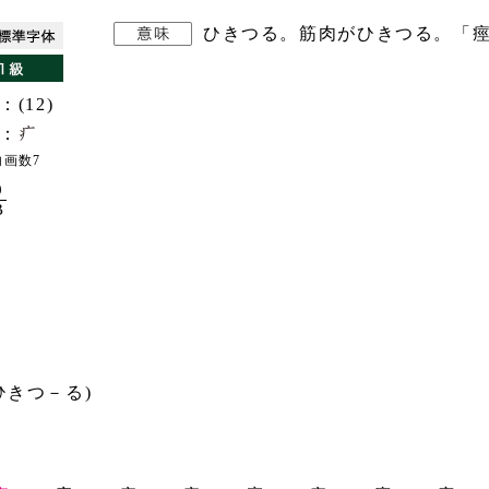
ひきつる。筋肉がひきつる。「痙
：(12)
：
内画数7
9
B
ひきつ－る)