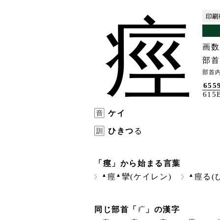
痙
画数
部首
部首
655
615
ケイ
ひきつ
る
「痙」から始まる言葉
▲
▲
▲
痙
攣(ケイレン)
痙る(
同じ部首「
」の漢字