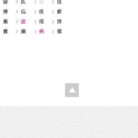
瘧
疚
痙
痃
瘠
疝
痊
癬
瘢
疲
痞
痹
癰
癩
痢
瘤