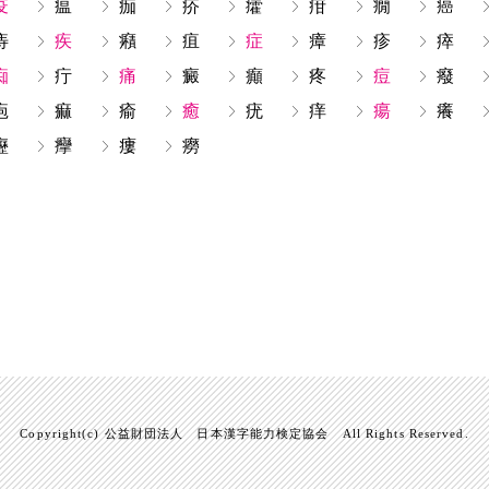
疫
瘟
痂
疥
癨
疳
癇
癌
痔
疾
癪
疽
症
瘴
疹
瘁
痴
疔
痛
癜
癲
疼
痘
癈
疱
痲
瘉
癒
疣
痒
瘍
癢
癧
癴
瘻
癆
Copyright(c) 公益財団法人 日本漢字能力検定協会 All Rights Reserved.