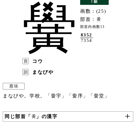
黌
画数：(25)
部首：
部首内画数13
8352
7354
コウ
まなびや
まなびや。学校。「黌宇」「黌序」「黌堂」
同じ部首「
」の漢字