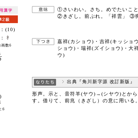
①さいわい。さち。めでたいこと
②きざし。前ぶれ。「祥雲」 ③
：(10)
：
嘉祥(カショウ)・吉祥(キッショウ
内画数6
ショウ)・瑞祥(ズイショウ)・大
5
ウ)
D
出典『角川新字源 改訂新版』
形声。示と、音符羊(ヤウ)→(シヤウ)とか
)
す。借りて、前兆（きざし）の意に用いる
:6