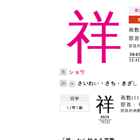
祥
画数
部首
部首
304
3E4
ショウ
さいわ
い
・さち・きざ
し
祥
画数(11
部首：
部首内画数
8929
793D