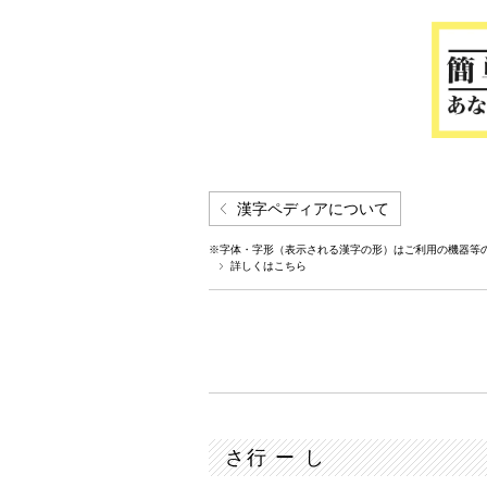
漢字ペディアについて
※字体・字形（表示される漢字の形）はご利用の機器等
詳しくはこちら
さ行 ー し