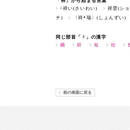
「祥」から始まる言葉
△
祥い(さいわい)
祥雲(ショ
▲
チ)
〈祥
瑞〉(しょんずい)
同じ部首「
」の漢字
禍
祈
祉
社
前の画面に戻る