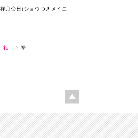
祥月命日(ショウつきメイニ
礼
禄