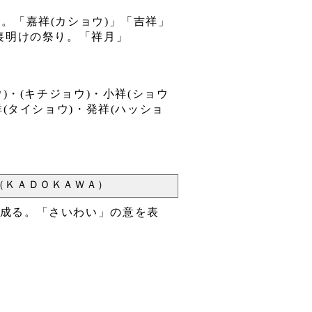
。「嘉祥(カショウ)」「吉祥」
喪明けの祭り。「祥月」
)・(キチジョウ)・小祥(ショウ
祥(タイショウ)・発祥(ハッショ
（ＫＡＤＯＫＡＷＡ）
ら成る。「さいわい」の意を表
。