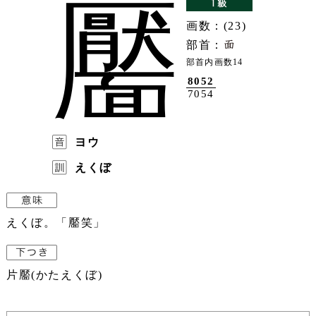
靨
画数：(23)
部首：
部首内画数14
8052
7054
ヨウ
えくぼ
えくぼ。「靨笑」
片靨(かたえくぼ)