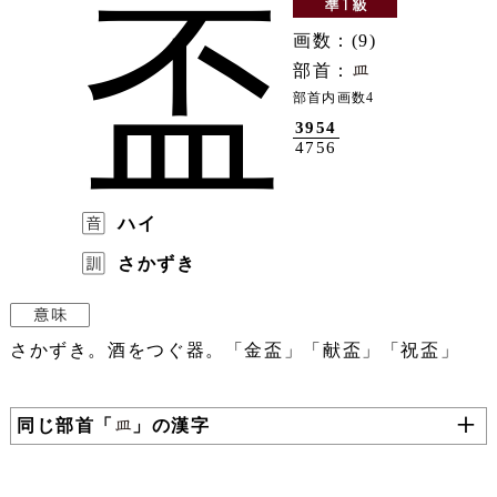
盃
画数：(9)
部首：
部首内画数4
3954
4756
ハイ
さかずき
さかずき。酒をつぐ器。「金盃」「献盃」「祝盃」
同じ部首「
」の漢字