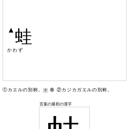
▲
蛙
かわず
①カエルの別称。
春 ②カジカガエルの別称。
言葉の最初の漢字