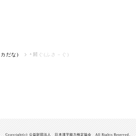
▲
アカだな)
ぐ(ふさ－ぐ)
Copyright(c) 公益財団法人 日本漢字能力検定協会 All Rights Reserved.