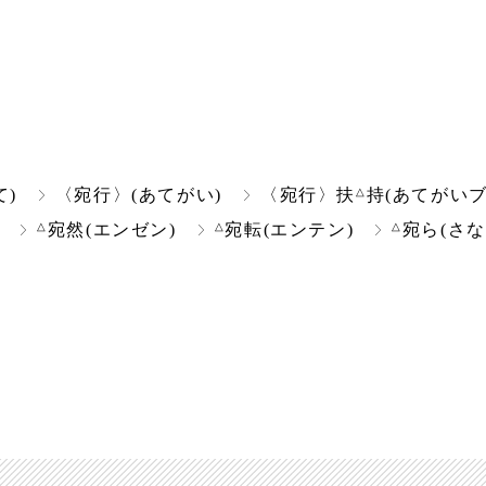
△
て)
〈宛行〉(あてがい)
〈宛行〉扶
持(あてがいブ
△
△
△
宛然(エンゼン)
宛転(エンテン)
宛ら(さな