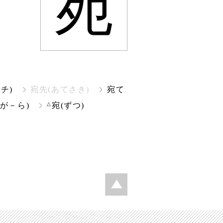
宛
チ)
宛先(あてさき)
宛て
△
が－ら)
宛(ずつ)