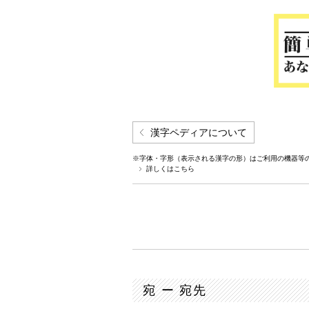
漢字ペディアについて
※字体・字形（表示される漢字の形）はご利用の機器等
詳しくはこちら
宛 ー 宛先