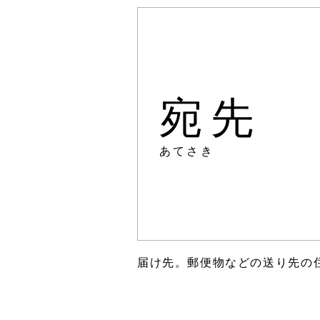
宛先
あてさき
届け先。郵便物などの送り先の