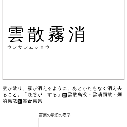
雲散霧消
ウンサンムショウ
雲が散り、霧が消えるように、あとかたもなく消え去
ること。「疑惑が―する」
雲散鳥没・雲消雨散・煙
消霧散
雲合霧集
言葉の最初の漢字