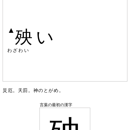
▲
殃い
わざわい
災厄。天罰。神のとがめ。
言葉の最初の漢字