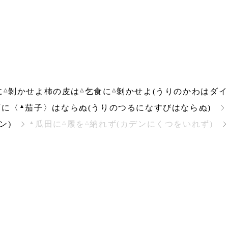
△
△
△
に
剝かせよ柿の皮は
乞食に
剝かせよ(うりのかわはダ
▲
蔓に〈
茄子〉はならぬ(うりのつるになすびはならぬ)
▲
△
△
ン)
瓜田に
履を
納れず(カデンにくつをいれず)