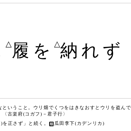
△
△
に
履を
納れず
なということ。ウリ畑でくつをはきなおすとウリを盗ん
〈古楽府(コガフ)－君子行〉
り)を正さず」と続く。
瓜田李下(カデンリカ)