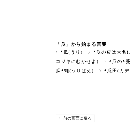
「瓜」から始まる言葉
▲
▲
瓜(うり)
瓜の皮は大名
▲
▲
コジキにむかせよ)
瓜の
▲
▲
瓜
蠅(うりばえ)
瓜田(カデ
前の画面に戻る