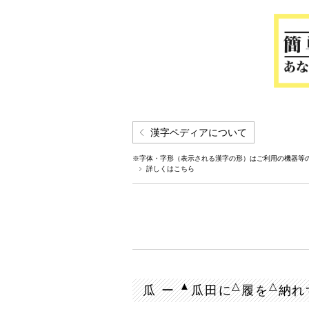
漢字ペディアについて
※字体・字形（表示される漢字の形）はご利用の機器等
詳しくはこちら
▲
△
△
瓜 ー
瓜田に
履を
納れ