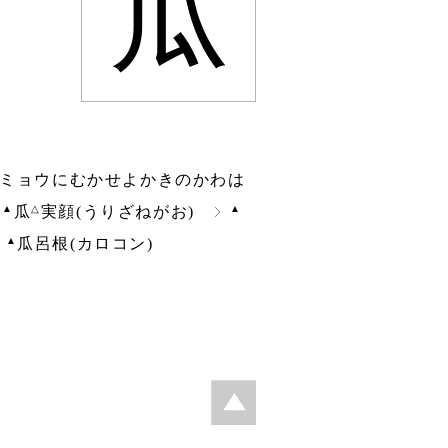
瓜
イミョウにむかせよかきのかわは
▲
△
▲
瓜
実顔(うりざねがお)
▲
瓜呂根(カロコン)