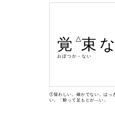
△
覚
束
おぼつか－ない
①疑わしい。確かでない。はっ
い。「酔って足もとが―い」