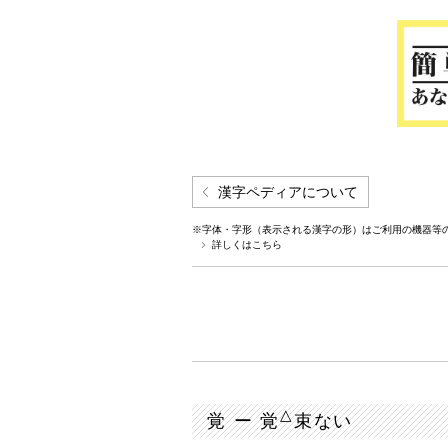
漢字ペディアについて
※字体・字形（表示される漢字の形）はご利用の機器等
詳しくはこちら
△
覚 ー 覚
束ない