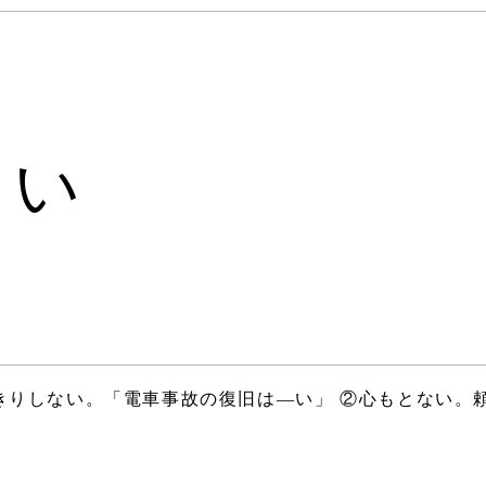
ない
きりしない。「電車事故の復旧は―い」 ②心もとない。