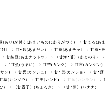
蟻(あり)が付く(あまいものにありがつく)
甘える(あ
▲
▲
ざけ)
甘
鯛(あまだい)
甘茶(あまチャ)
甘茶
▲
甘納豆(あまナットウ)
〈甘海
苔〉(あまのり)
△
)
甘煮(うまに)
甘苦(カンク)
甘言(カンゲン)
▲
▲
サン)
甘受(カンジュ)
甘
蔗(カンショ)
甘
藷
甘草(カンゾウ)
甘美(カンビ)
甘藍(カンラン)
▲
び)
〈甘露子〉(ちょろぎ)
〈甘
蕉〉(バナナ)