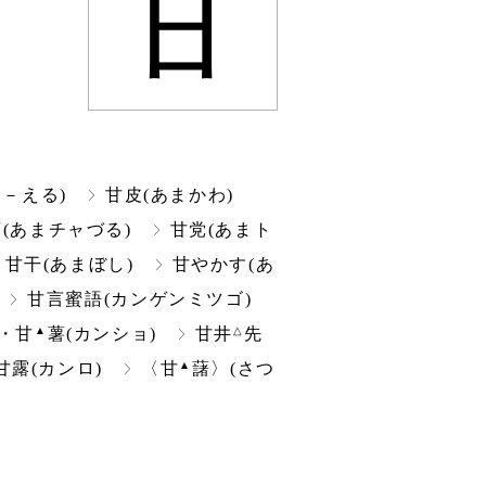
甘
ま－える)
甘皮(あまかわ)
蔓(あまチャづる)
甘党(あまト
甘干(あまぼし)
甘やかす(あ
甘言蜜語(カンゲンミツゴ)
▲
△
・甘
薯(カンショ)
甘井
先
▲
甘露(カンロ)
〈甘
藷〉(さつ