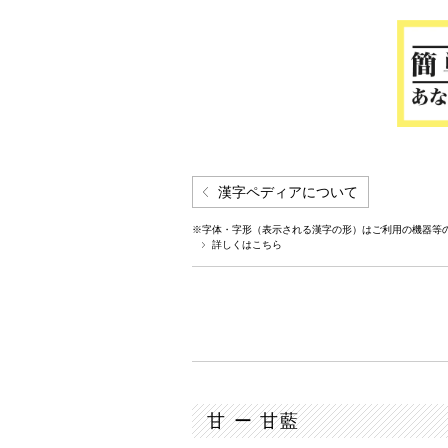
漢字ペディアについて
※字体・字形（表示される漢字の形）はご利用の機器等
詳しくはこちら
甘 ー 甘藍