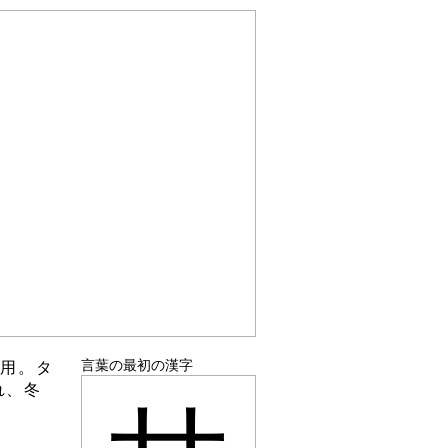
言葉の最初の漢字
食用。タ
れ、冬