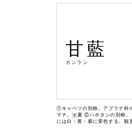
甘藍
カンラン
①キャベツの別称。アブラナ科
マナ。
夏 ②ハボタンの別称
には白・黄・紫に変色する。観