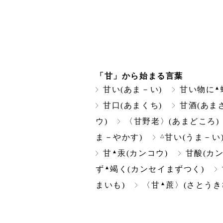
「甘」から始まる言葉
▲
甘い(あま－い)
甘い物に
甘口(あまくち)
甘酒(あま
ウ)
〈甘野老〉(あまどころ)
△
ま－やかす)
甘い(うま－い
▲
甘
汞(カンコウ)
甘酸(カン
▲
ず
竭く(カンセイまずつく)
▲
まいも)
〈甘
蔗〉(さとうき