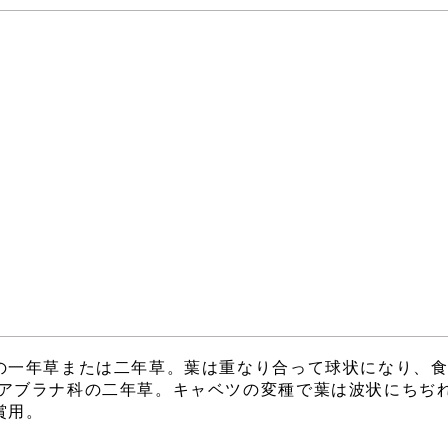
の一年草または二年草。葉は重なり合って球状になり、
。アブラナ科の二年草。キャベツの変種で葉は波状にちぢ
賞用。