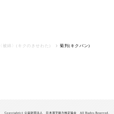
〈被綿〉(キクのきせわた)
菊判(キクバン)
Copyright(c) 公益財団法人 日本漢字能力検定協会 All Rights Reserved.