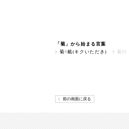
「菊」から始まる言葉
△
菊
戴(キクいただき)
菊の
前の画面に戻る