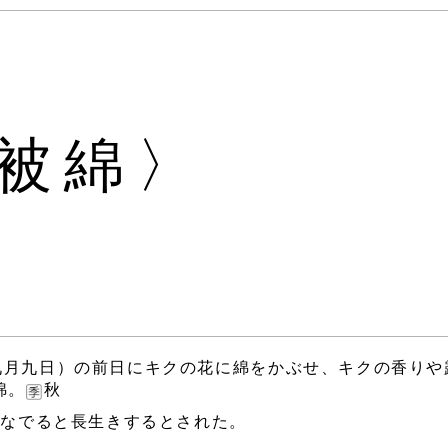
被綿〉
暦九月九日）の前日にキクの花に綿をかぶせ、キクの香りや
綿。
秋
をなでると長生きするとされた。