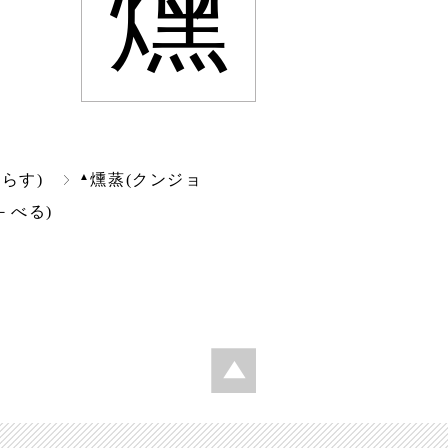
燻
▲
らす)
燻蒸(クンジョ
－べる)