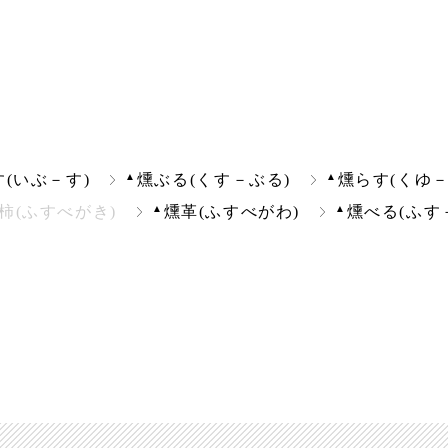
▲
▲
す(いぶ－す)
燻ぶる(くす－ぶる)
燻らす(くゆ－
▲
▲
柿(ふすべがき)
燻革(ふすべがわ)
燻べる(ふす