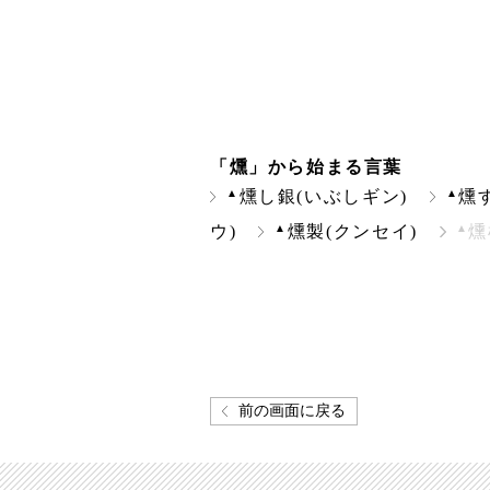
「燻」から始まる言葉
▲
▲
燻し銀(いぶしギン)
燻
▲
▲
ウ)
燻製(クンセイ)
燻
前の画面に戻る