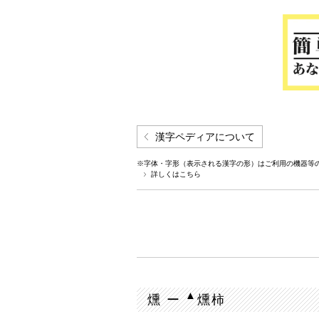
漢字ペディアについて
※字体・字形（表示される漢字の形）はご利用の機器等
詳しくはこちら
▲
燻 ー
燻柿