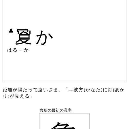
▲
夐か
はる－か
距離が隔たって遠いさま。「―彼方(かなた)に灯(あか
り)が見える」
言葉の最初の漢字