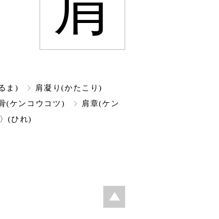
肩
るま)
肩凝り(かたこり)
骨(ケンコウコツ)
肩章(ケン
〉(ひれ)