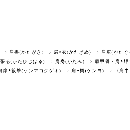
△
肩書(かたがき)
肩
衣(かたぎぬ)
肩車(かたぐ
▲
張る(かたひじはる)
肩身(かたみ)
肩甲骨・肩
胛
▲
▲
肩摩
轂撃(ケンマコクゲキ)
肩
輿(ケンヨ)
〈肩巾