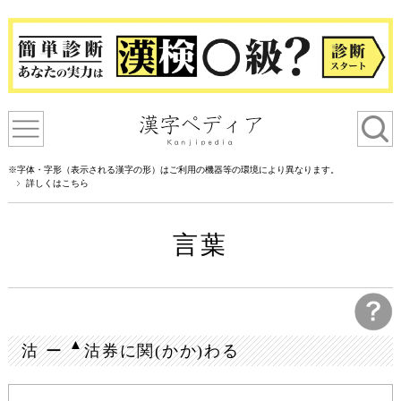
※字体・字形（表示される漢字の形）はご利用の機器等の環境により異なります。
詳しくはこちら
言葉
▲
沽 ー
沽券に関(かか)わる