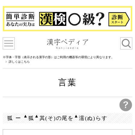
※字体・字形（表示される漢字の形）はご利用の機器等の環境により異なります。
詳しくはこちら
言葉
▲
▲
▲
狐 ー
狐
其(そ)の尾を
濡(ぬ)らす