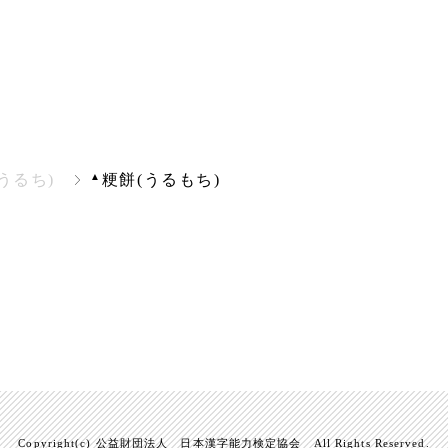
▲
うるち)
粳餅(うるもち)
Copyright(c) 公益財団法人 日本漢字能力検定協会 All Rights Reserved.