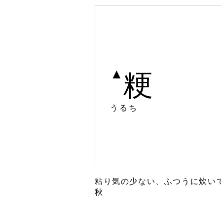
▲
粳
うるち
粘り気の少ない、ふつうに炊い
秋