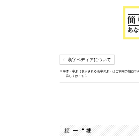
漢字ペディアについて
※字体・字形（表示される漢字の形）はご利用の機器等
詳しくはこちら
▲
粳 ー
粳