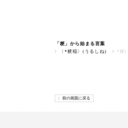
「粳」から始まる言葉
▲
▲
〈
粳稲〉(うるしね)
粳(
前の画面に戻る