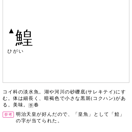
▲
鰉
ひがい
コイ科の淡水魚。湖や河川の砂礫底(サレキテイ)にす
む。体は細長く、暗褐色で小さな黒斑(コクハン)があ
る。美味。
春
明治天皇が好んだので、「皇魚」として「鰉」
の字が当てられた。