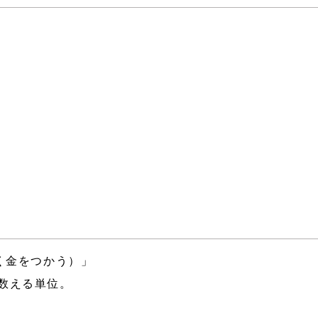
く金をつかう）」
を数える単位。