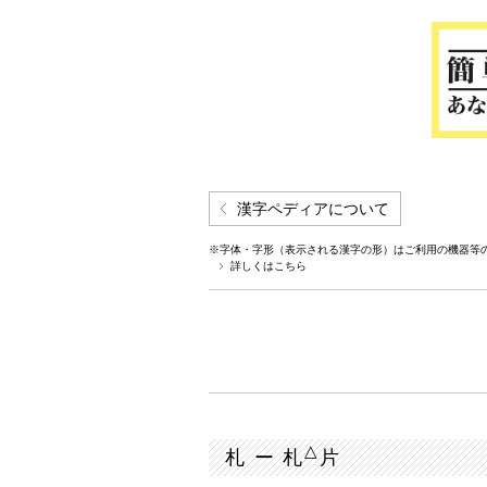
漢字ペディアについて
※字体・字形（表示される漢字の形）はご利用の機器等
詳しくはこちら
△
札 ー 札
片