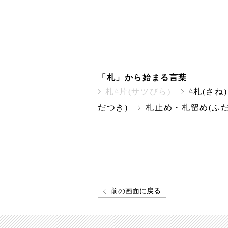
「札」から始まる言葉
△
△
札
片(サツびら)
札(さね)
だつき)
札止め・札留め(ふだ
前の画面に戻る