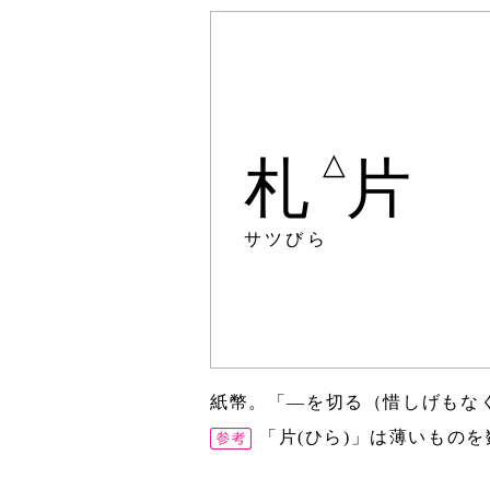
△
札
片
サツびら
紙幣。「―を切る（惜しげもな
「片(ひら)」は薄いもの