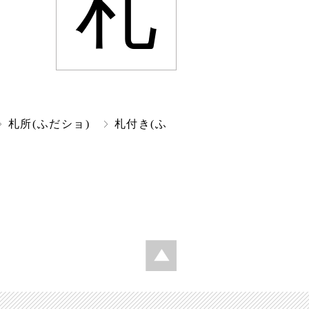
札
札所(ふだショ)
札付き(ふ