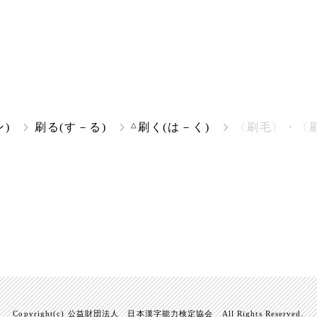
△
)
刷る(す－る)
刷く(は－く)
〈刷毛〉・〈刷
Copyright(c) 公益財団法人 日本漢字能力検定協会 All Rights Reserved.