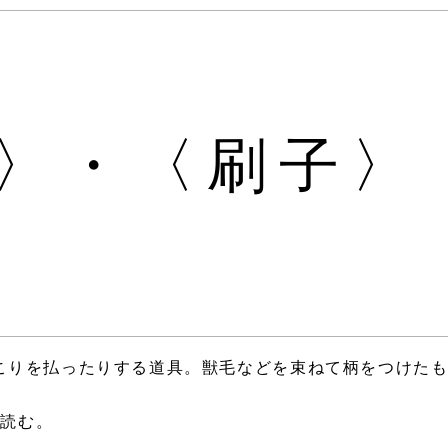
〉・〈刷子〉
こりを払ったりする道具。獣毛などを束ねて柄をつけた
も読む。