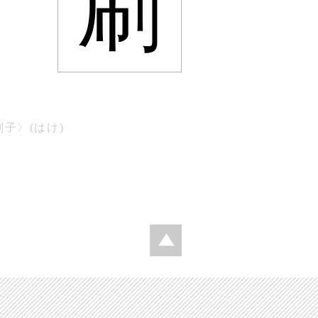
刷
子〉(はけ)