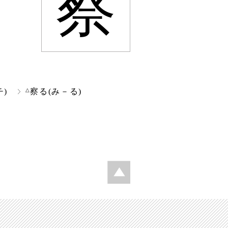
察
△
チ)
察る(み－る)