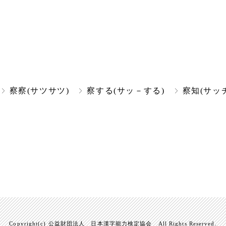
察察(サツサツ)
察する(サッ－する)
察知(サッ
Copyright(c) 公益財団法人 日本漢字能力検定協会 All Rights Reserved.