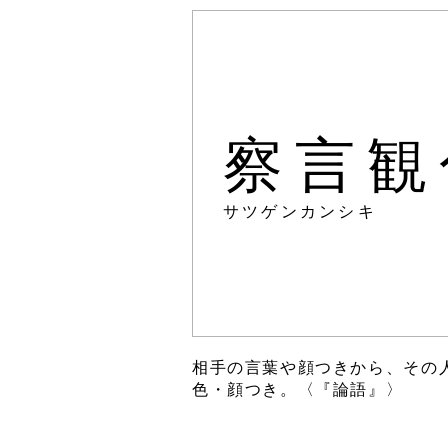
察言観
サツゲンカンシキ
相手の言葉や顔つきから、その
色・顔つき。〈『論語』〉