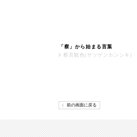
「察」から始まる言葉
察言観色(サツゲンカンシキ)
前の画面に戻る