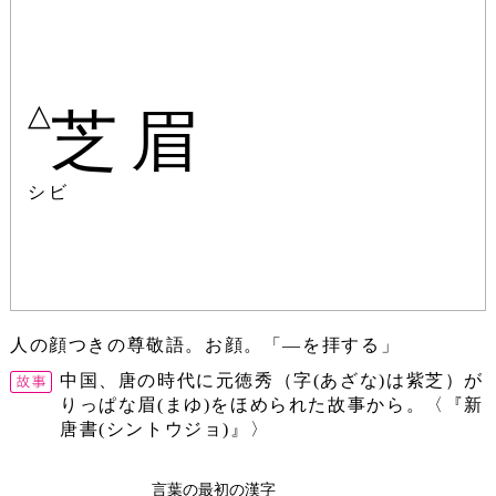
△
芝眉
シビ
人の顔つきの尊敬語。お顔。「―を拝する」
中国、唐の時代に元徳秀（字(あざな)は紫芝）が
りっぱな眉(まゆ)をほめられた故事から。〈『新
唐書(シントウジョ)』〉
言葉の最初の漢字