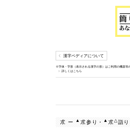
漢字ペディアについて
※字体・字形（表示される漢字の形）はご利用の機器等
詳しくはこちら
▲
▲
△
朮 ー
朮参り・
朮
詣り