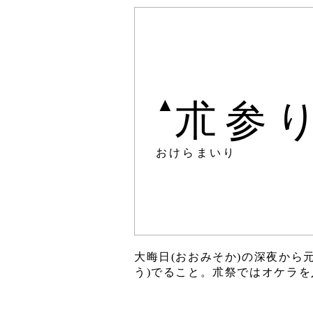
▲
朮参
おけらまいり
大晦日(おおみそか)の深夜から
う)でること。朮祭ではオケラを