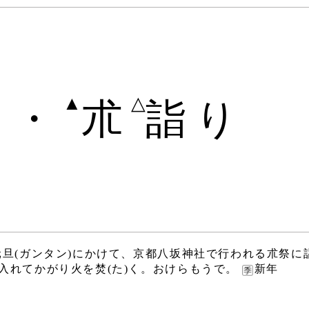
▲
△
り・
朮
詣り
元旦(ガンタン)にかけて、京都八坂神社で行われる朮祭に
入れてかがり火を焚(た)く。おけらもうで。
新年