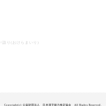
△
朮
詣り(おけらまいり)
Copyright(c) 公益財団法人 日本漢字能力検定協会 All Rights Reserved.