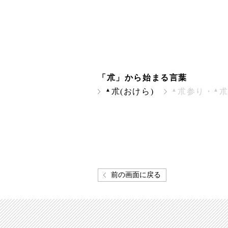
「朮」から始まる言葉
▲
▲
▲
朮(おけら)
朮参り・
前の画面に戻る