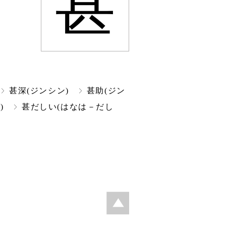
甚
甚深(ジンシン)
甚助(ジン
)
甚だしい(はなは－だし