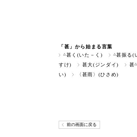
「甚」から始まる言葉
△
△
甚く(いた－く)
甚振る(
すけ)
甚大(ジンダイ)
甚
い)
〈甚雨〉(ひさめ)
前の画面に戻る