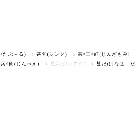
△
△
いたぶ－る)
甚句(ジンク)
甚
三
紅(じんざもみ)
△
△
兵
衛(じんべえ)
甚六(ジンロク)
甚だ(はなは－だ