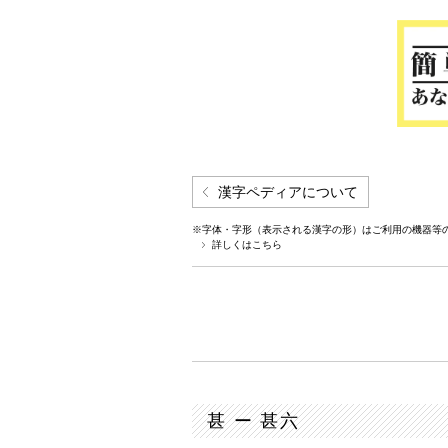
漢字ペディアについて
※字体・字形（表示される漢字の形）はご利用の機器等
詳しくはこちら
甚 ー 甚六