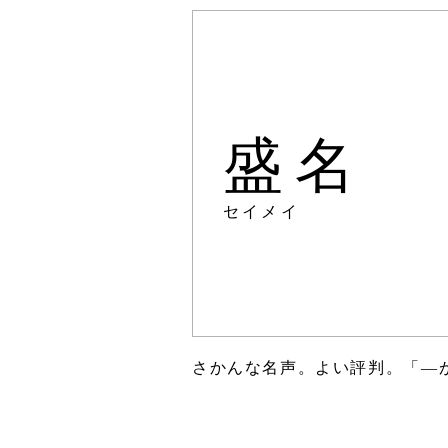
盛名
セイメイ
さかんな名声。よい評判。「―