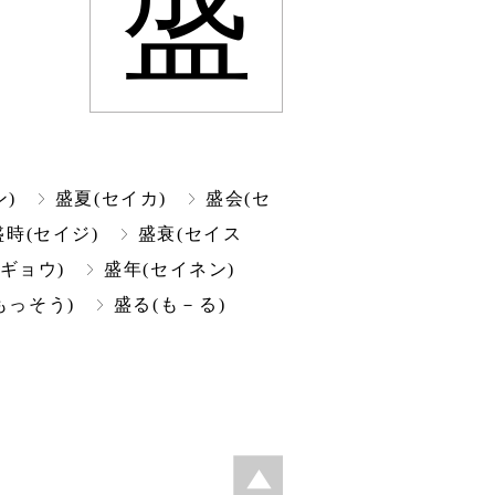
盛
)
盛夏(セイカ)
盛会(セ
盛時(セイジ)
盛衰(セイス
ギョウ)
盛年(セイネン)
もっそう)
盛る(も－る)