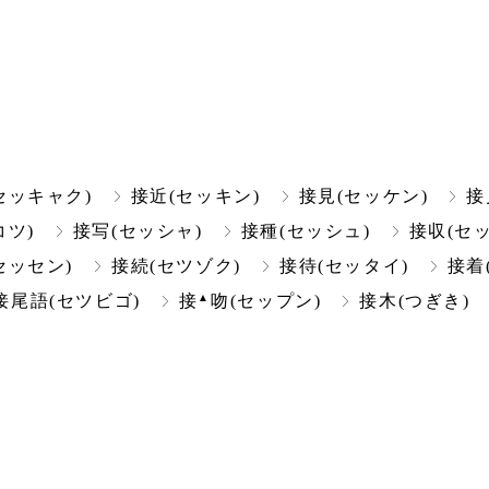
セッキャク)
接近(セッキン)
接見(セッケン)
接
コツ)
接写(セッシャ)
接種(セッシュ)
接収(セ
セッセン)
接続(セツゾク)
接待(セッタイ)
接着
▲
接尾語(セツビゴ)
接
吻(セップン)
接木(つぎき)