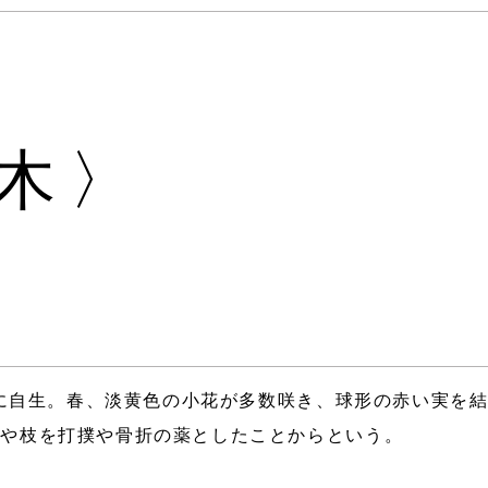
木〉
に自生。春、淡黄色の小花が多数咲き、球形の赤い実を
葉や枝を打撲や骨折の薬としたことからという。