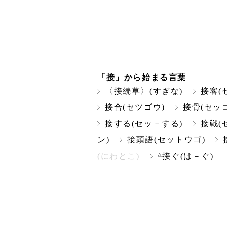
「接」から始まる言葉
〈接続草〉(すぎな)
接客(
接合(セツゴウ)
接骨(セッ
接する(セッ－する)
接戦(
ン)
接頭語(セットウゴ)
△
(にわとこ)
接ぐ(は－ぐ)