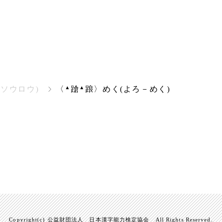
▲
▲
(ソウロウ)
〈
蹌
踉〉めく(よろ－めく)
Copyright(c) 公益財団法人 日本漢字能力検定協会 All Rights Reserved.