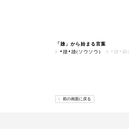
「蹌」から始まる言葉
▲
▲
▲
▲
蹌
蹌(ソウソウ)
蹌
踉
前の画面に戻る