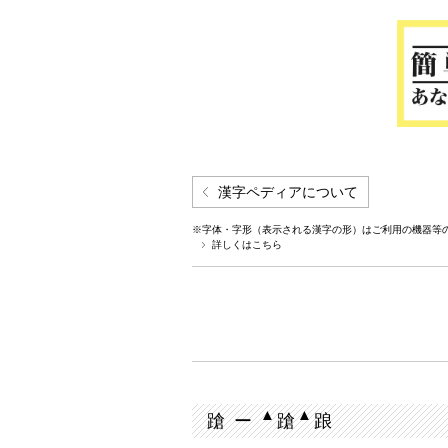
漢字ペディアについて
※字体・字形（表示される漢字の形）はご利用の機器等
詳しくはこちら
▲
▲
蹌 ー
蹌
踉