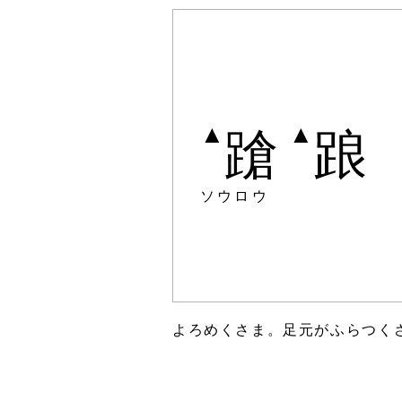
▲
▲
蹌
踉
ソウロウ
よろめくさま。足元がふらつく