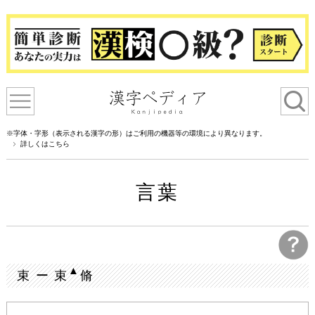
※字体・字形（表示される漢字の形）はご利用の機器等の環境により異なります。
詳しくはこちら
言葉
▲
束 ー 束
脩