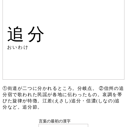
追分
おいわけ
①街道が二つに分かれるところ。分岐点。 ②信州の追
分宿で歌われた民謡が各地に伝わったもの。哀調を帯
びた旋律が特徴。江差(えさし)追分・信濃(しなの)追
分など。追分節。
言葉の最初の漢字