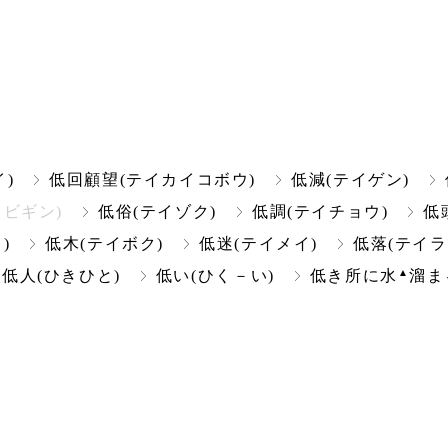
)
低回顧望(テイカイコボウ)
低減(テイゲン)
ビギン)
低俗(テイゾク)
低調(テイチョウ)
低
)
低木(テイボク)
低迷(テイメイ)
低落(テイラ
△
▲
低人(ひきひと)
低い(ひく－い)
低き所に水
溜ま