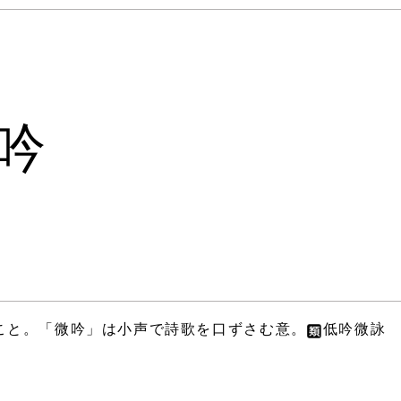
吟
こと。「微吟」は小声で詩歌を口ずさむ意。
低吟微詠