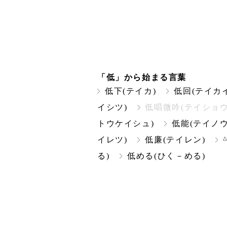
「低」から始まる言葉
低下(テイカ)
低回(テイカイ
イシツ)
低唱微吟(テイショウ
トウケイシュ)
低能(テイノウ
イレツ)
低廉(テイレン)
る)
低める(ひく－める)