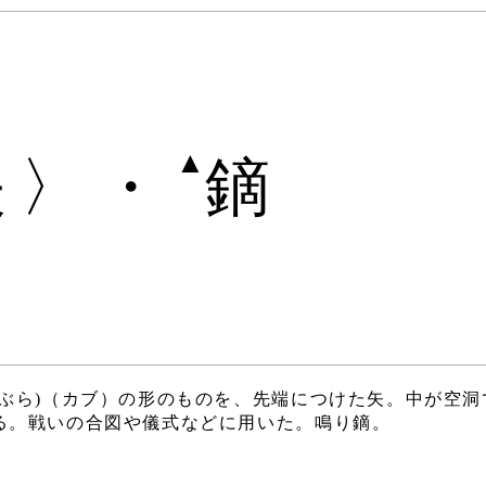
▲
矢〉・
鏑
かぶら)（カブ）の形のものを、先端につけた矢。中が空洞
る。戦いの合図や儀式などに用いた。鳴り鏑。