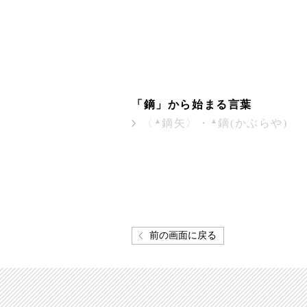
「鏑」から始まる言葉
▲
▲
〈
鏑矢〉・
鏑(かぶらや)
前の画面に戻る