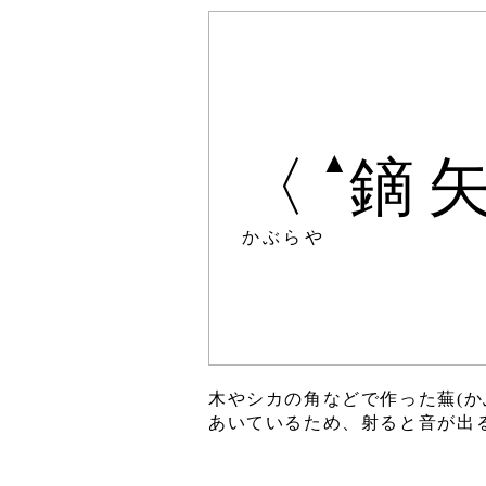
▲
〈
鏑
かぶらや
木やシカの角などで作った蕪(
あいているため、射ると音が出