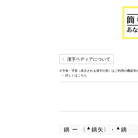
漢字ペディアについて
※字体・字形（表示される漢字の形）はご利用の機器等
詳しくはこちら
▲
▲
鏑 ー 〈
鏑矢〉・
鏑