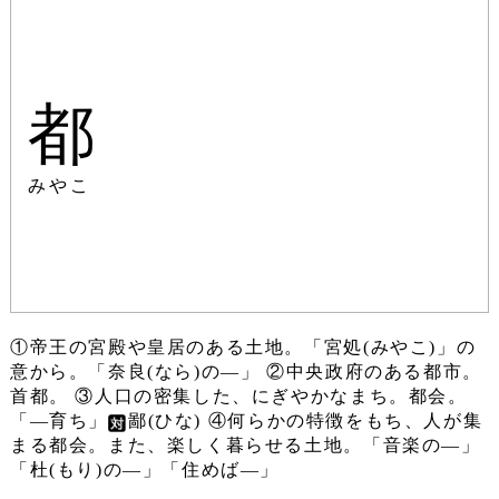
都
みやこ
①帝王の宮殿や皇居のある土地。「宮処(みやこ)」の
意から。「奈良(なら)の―」 ②中央政府のある都市。
首都。 ③人口の密集した、にぎやかなまち。都会。
「―育ち」
鄙(ひな) ④何らかの特徴をもち、人が集
まる都会。また、楽しく暮らせる土地。「音楽の―」
「杜(もり)の―」「住めば―」