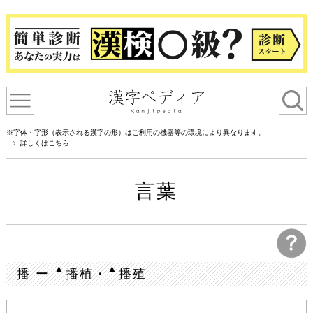
※字体・字形（表示される漢字の形）はご利用の機器等の環境により異なります。
詳しくはこちら
言葉
▲
▲
播 ー
播植・
播殖