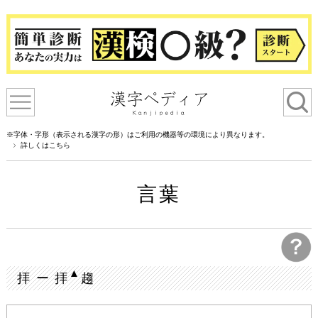
※字体・字形（表示される漢字の形）はご利用の機器等の環境により異なります。
詳しくはこちら
言葉
▲
拝 ー 拝
趨