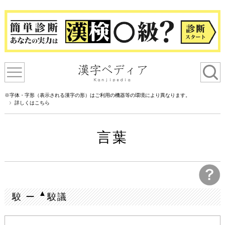
※字体・字形（表示される漢字の形）はご利用の機器等の環境により異なります。
詳しくはこちら
言葉
▲
駮 ー
駮議