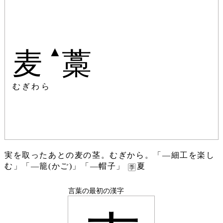
▲
麦
藁
むぎわら
実を取ったあとの麦の茎。むぎから。「―細工を楽し
む」「―籠(かご)」「―帽子」
夏
言葉の最初の漢字