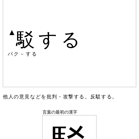
▲
駁する
バク－する
他人の意見などを批判・攻撃する。反駁する。
言葉の最初の漢字