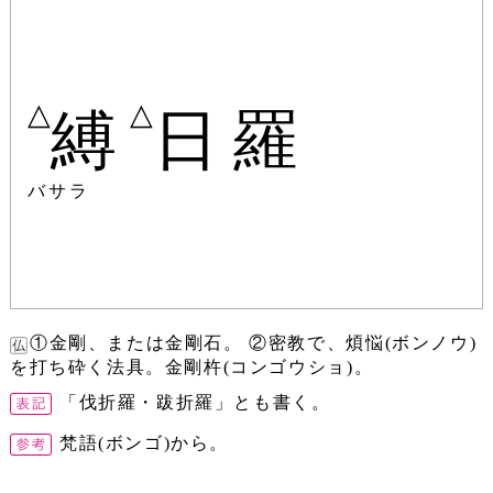
△
△
縛
日羅
バサラ
①金剛、または金剛石。 ②密教で、煩悩(ボンノウ)
を打ち砕く法具。金剛杵(コンゴウショ)。
「伐折羅・跋折羅」とも書く。
梵語(ボンゴ)から。