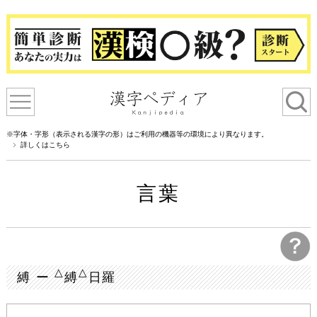
※字体・字形（表示される漢字の形）はご利用の機器等の環境により異なります。
詳しくはこちら
言葉
△
△
縛 ー
縛
日羅