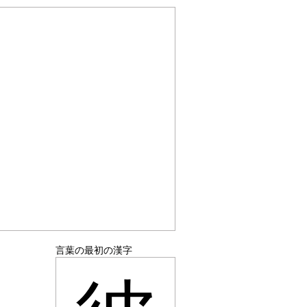
言葉の最初の漢字