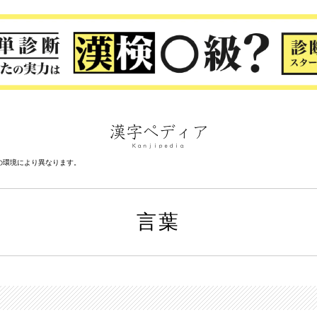
の環境により異なります。
言葉