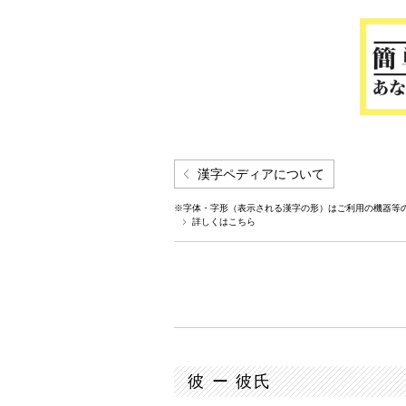
漢字ペディアについて
※字体・字形（表示される漢字の形）はご利用の機器等
詳しくはこちら
彼 ー 彼氏