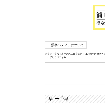
漢字ペディアについて
※字体・字形（表示される漢字の形）はご利用の機器等
詳しくはこちら
△
阜 ー
阜