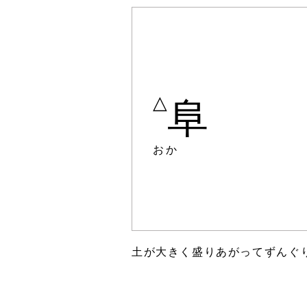
△
阜
おか
土が大きく盛りあがってずんぐ