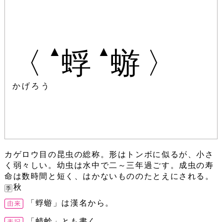
▲
▲
〈
蜉
蝣〉
かげろう
カゲロウ目の昆虫の総称。形はトンボに似るが、小さ
く弱々しい。幼虫は水中で二～三年過ごす。成虫の寿
命は数時間と短く、はかないもののたとえにされる。
秋
「蜉蝣」は漢名から。
「蜻蛉」とも書く。