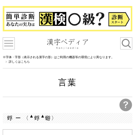
※字体・字形（表示される漢字の形）はご利用の機器等の環境により異なります。
詳しくはこちら
言葉
▲
▲
蜉 ー 〈
蜉
蝣〉