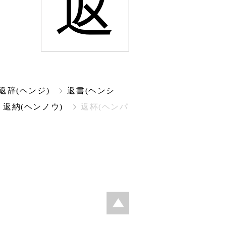
返
返辞(ヘンジ)
返書(ヘンシ
返納(ヘンノウ)
返杯(ヘンパ