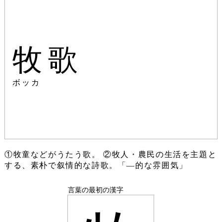
牧歌
ボッカ
①牧童などがうたう歌。 ②牧人・農民の生活を主題と
する、素朴で叙情的な詩歌。「―的な雰囲気」
言葉の最初の漢字